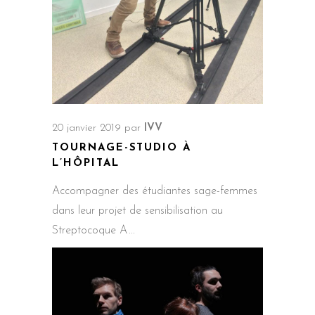
20 janvier 2019
par
IVV
TOURNAGE-STUDIO À
L’HÔPITAL
Accompagner des étudiantes sage-femmes
dans leur projet de sensibilisation au
Streptocoque A