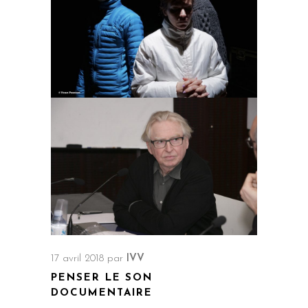
30 juin 2018
par
IVV
DIX SUR DYS
Spectacle théâtral et musical explorant de
l'intérieur les troubles « dys » à travers trois
personnages d'adolescent. e.s turbulent. e.s
et créatif
17 avril 2018
par
IVV
PENSER LE SON
DOCUMENTAIRE