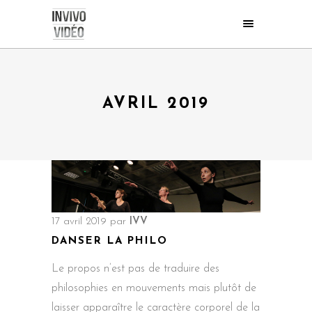
AVRIL 2019
17 avril 2019
par
IVV
DANSER LA PHILO
Le propos n’est pas de traduire des
philosophies en mouvements mais plutôt de
laisser apparaître le caractère corporel de la