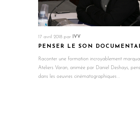
17 avril 2018
par
IVV
PENSER LE SON DOCUMENTA
Raconter une formation incroyablement marqua
Ateliers Varan, animée par Daniel Deshays, pen
dans les oeuvres cinématographiques