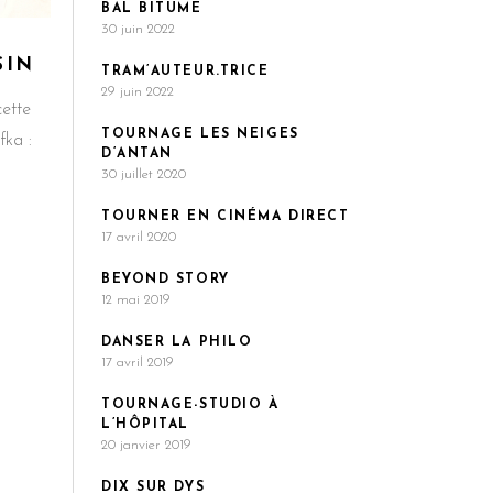
BAL BITUME
30 juin 2022
SIN
TRAM’AUTEUR.TRICE
29 juin 2022
cette
TOURNAGE LES NEIGES
fka :
D’ANTAN
30 juillet 2020
TOURNER EN CINÉMA DIRECT
17 avril 2020
BEYOND STORY
12 mai 2019
DANSER LA PHILO
17 avril 2019
TOURNAGE-STUDIO À
L’HÔPITAL
20 janvier 2019
DIX SUR DYS