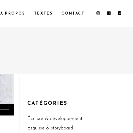
À PROPOS
TEXTES
CONTACT
CATÉGORIES
lisez
s
Écriture & développement
èches
Esquisse & storyboard
ut/bas