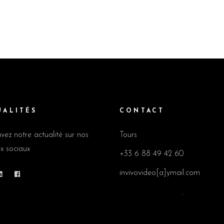
UALITÉS
CONTACT
vez notre actualité sur nos
Tours
x sociaux
+33 6 88 49 42 60
invivovideo[a]ymail.com