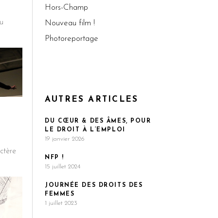
Hors-Champ
ur
u
Nouveau film !
gmenter
Photoreportage
minuer
lume.
AUTRES ARTICLES
DU CŒUR & DES ÂMES, POUR
LE DROIT À L’EMPLOI
19 janvier 2026
ctère
NFP !
15 juillet 2024
JOURNÉE DES DROITS DES
FEMMES
1 juillet 2023