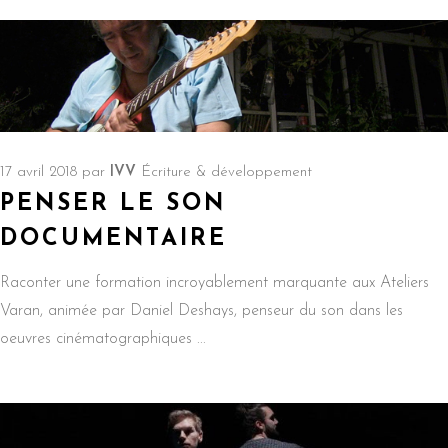
17 avril 2018
par
IVV
Écriture & développement
PENSER LE SON
DOCUMENTAIRE
Raconter une formation incroyablement marquante aux Ateliers
Varan, animée par Daniel Deshays, penseur du son dans les
oeuvres cinématographiques