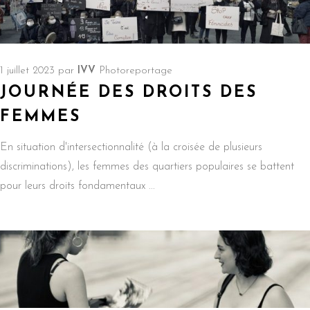
1 juillet 2023
par
IVV
Photoreportage
JOURNÉE DES DROITS DES
FEMMES
En situation d'intersectionnalité (à la croisée de plusieurs
discriminations), les femmes des quartiers populaires se battent
pour leurs droits fondamentaux