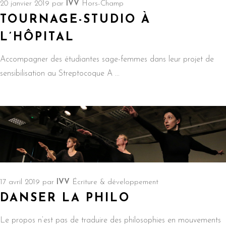
20 janvier 2019
par
IVV
Hors-Champ
TOURNAGE-STUDIO À
L’HÔPITAL
Accompagner des étudiantes sage-femmes dans leur projet de
sensibilisation au Streptocoque A
17 avril 2019
par
IVV
Écriture & développement
DANSER LA PHILO
Le propos n’est pas de traduire des philosophies en mouvements