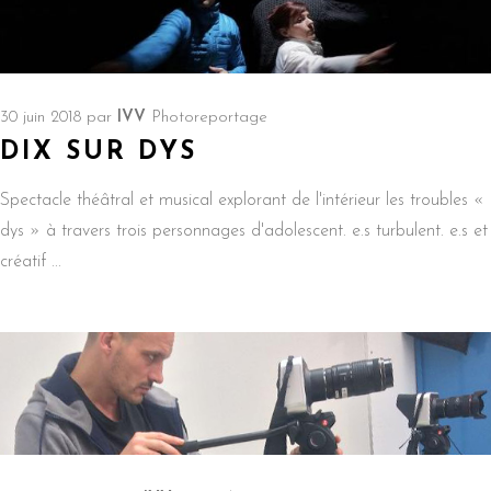
30 juin 2018
par
IVV
Photoreportage
DIX SUR DYS
Spectacle théâtral et musical explorant de l'intérieur les troubles «
dys » à travers trois personnages d'adolescent. e.s turbulent. e.s et
créatif