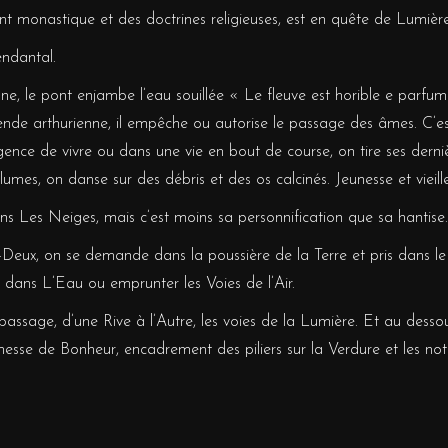
ment monastique et des doctrines religieuses, est en quête de Lumière
cendantal.
nne, le pont enjambe l’eau souillée « Le fleuve est horible e parfu
nde arthurienne, il empêche ou autorise le passage des âmes. C’est
gence de vivre ou dans une vie en bout de course, on tire ses derni
plumes, on danse sur des débris et des os calcinés. Jeunesse et vieil
 Les Neiges, mais c’est moins sa personnification que sa hantise.
-Deux, on se demande dans la poussière de la Terre et pris dans le
 dans L’Eau ou emprunter les Voies de l’Air.
passage, d’une Rive à l’Autre, les voies de la Lumière. Et au dessou
esse de Bonheur, encadrement des piliers sur la Verdure et les notes