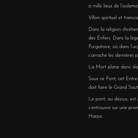
à mille lieux de l’isole
Villon spirituel et trans
Dans la religion chrétie
des Enfers. Dans la lége
Purgatoire, où dans l’ur
s’arrache les dernières 
La Mort plane donc dans
Sous ce Pont, cet Entre
doit faire le Grand Saut
Le pont, au dessus, est 
s’entrouvre sur une prom
Harpe…
.