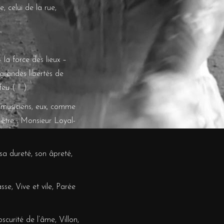
 celui de la rue,
 la force des lieux –
 grandes libertés de
u ( !!..)
s musiciens, eux, comme
-être : Monsieur Loyal-
, sa dureté, son âpreté,
sse, Vive et vile, Parée
curité de l’âme, Villon,