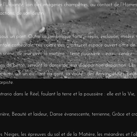
e l’Urbanité, loin des imageries champêtres, au contact de l’Homme,
actions, de son destin.
sous un pont. Outre sa symbolique forte – replis, exclusion, misère –
ntale cathédrale, cris coloré des graffs, cet espace ouvert offre de
cène, de jeux avec la matière – terre poussière – eau – cendre– fe
ons de béton, servant la danse de jeux d’apparition-disparition. Le
ombent, sur un élément du pont, sa voûte… des Annonciateurs, peut
rpiste.
trario dans le Réel, foulant la terre et la poussière : elle est la Vie
errière, Beauté et laideur, Danse évanescente, terrienne, Grâce et cra
 Neiges, les épreuves du sol et de la Matière, les méandres et l’obs