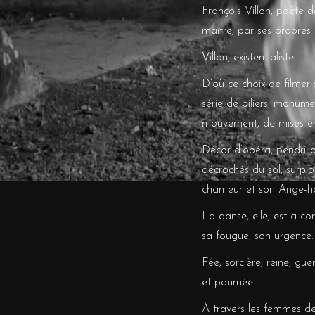
François Villon, poète d
maitre, par ses propres 
Villon, existentialiste.
D’où ce choix de filmer 
série de piliers, monume
mouvement, de mises en s
Décor d’opéra, pendrill
décrochés du sol, surpl
chanteur et son Ange-ha
La danse, elle, est a con
sa fougue, son urgence.
Fée, sorcière, reine, gu
et paumée…
À travers les femmes des