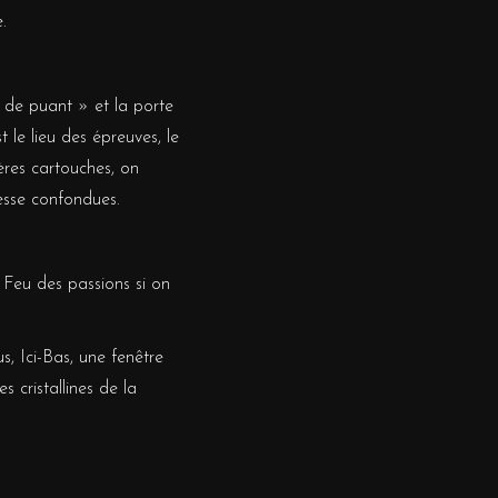
.
m de puant » et la porte
 le lieu des épreuves, le
ères cartouches, on
lesse confondues.
 Feu des passions si on
s, Ici-Bas, une fenêtre
 cristallines de la