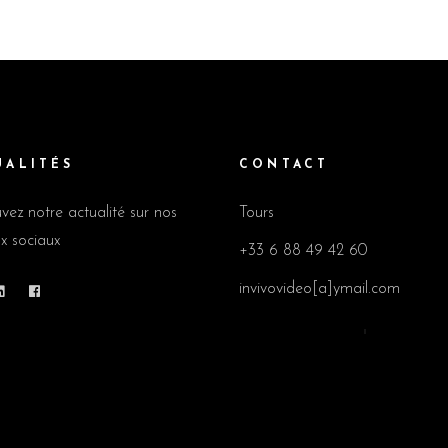
UALITÉS
CONTACT
vez notre actualité sur nos
Tours
x sociaux
+33 6 88 49 42 60
invivovideo[a]ymail.com